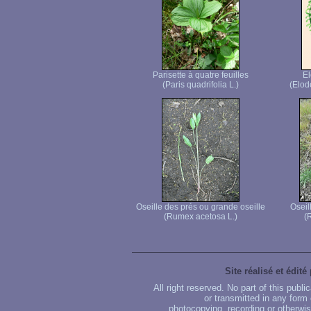
Parisette à quatre feuilles
E
(Paris quadrifolia L.)
(Elod
Oseille des prés ou grande oseille
Oseil
(Rumex acetosa L.)
(
Site réalisé et édité
All right reserved. No part of this publ
or transmitted in any form
photocopying, recording or otherwise