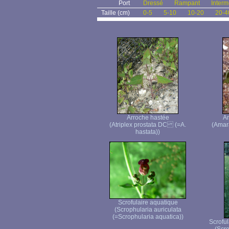
Port
Dressé
Rampant
Interm
Taille (cm)
0-5
5-10
10-20
20-4
Arroche hastée
Am
(Atriplex prostata DC (=A.
(Amara
hastata))
Scrofulaire aquatique
(Scrophularia auriculata
(=Scrophularia aquatica))
Scroful