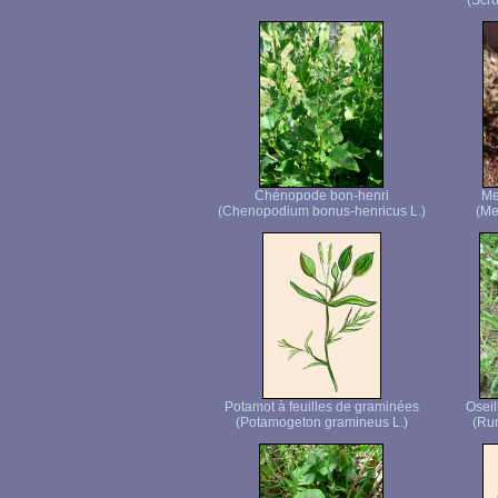
(Scro
Chénopode bon-henri
Me
(Chenopodium bonus-henricus L.)
(Me
Potamot à feuilles de graminées
Oseil
(Potamogeton gramineus L.)
(Rum