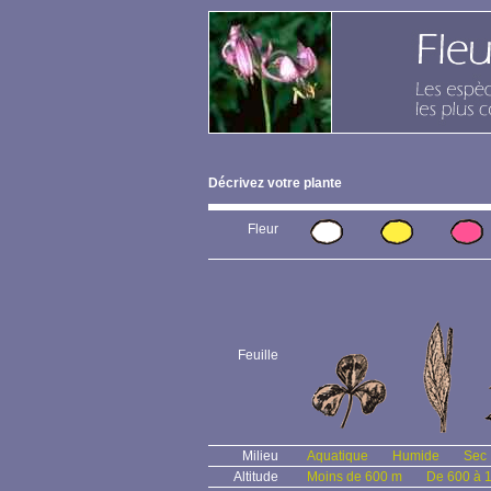
Décrivez votre plante
Fleur
Feuille
Milieu
Aquatique
Humide
Sec
Altitude
Moins de 600 m
De 600 à 