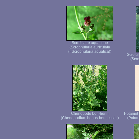
Scrofulaire aquatique
(Scrophularia auriculata
(=Scrophularia aquatica))
Scroful
(Scro
Chénopode bon-henri
Potamot 
(Chenopodium bonus-henricus L.)
(Potam