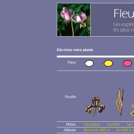
Décrivez votre plante
Fleur
Feuille
Milieu
Aquatique
Humide
Sec
Altitude
Moins de 600 m
De 600 à 