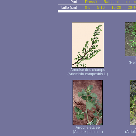
Port
Dressé
Rampant
Interm
Taille (cm)
0-5
5-10
10-20
20-4
(Hel
Armoise des champs
(Artemisia campestris L.)
Arroche étalée
(Atriplex patula L.)
(Atrip