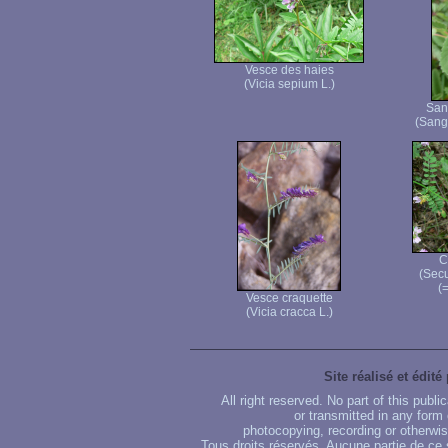
Vesce des haies
(Vicia sepium L.)
San
(Sangu
C
(Secu
(=
Vesce craquette
(Vicia cracca L.)
Site réalisé et édité
All right reserved. No part of this publ
or transmitted in any form
photocopying, recording or otherwise
Tous droits réservés. Aucune partie de ce 