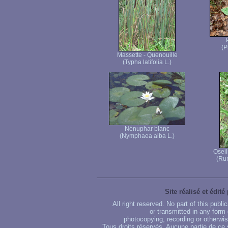
(P
Massette - Quenouille
(Typha latifolia L.)
Nénuphar blanc
(Nymphaea alba L.)
Oseil
(Rum
Site réalisé et édité
All right reserved. No part of this publ
or transmitted in any form
photocopying, recording or otherwise
Tous droits réservés. Aucune partie de ce 