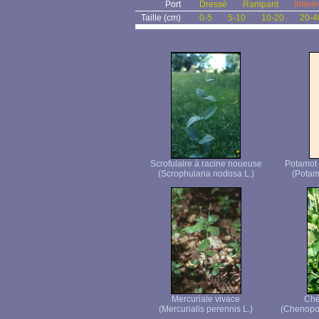
Port
Dressé
Rampant
Interm
Taille (cm)
0-5
5-10
10-20
20-4
Scrofulaire à racine noueuse
Potamot 
(Scrophularia nodosa L.)
(Potam
Mercuriale vivace
Ché
(Mercurialis perennis L.)
(Chenopod