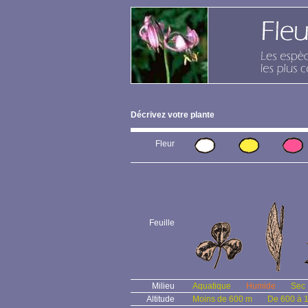
Décrivez votre plante
Fleur
Feuille
Milieu
Aquatique
Humide
Sec
Altitude
Moins de 600 m
De 600 à 