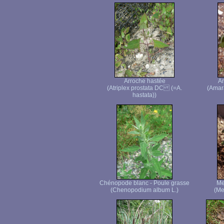
Arroche hastée
Am
(Atriplex prostata DC (=A.
(Amara
hastata))
Chénopode blanc - Poule grasse
Me
(Chenopodium album L.)
(Me