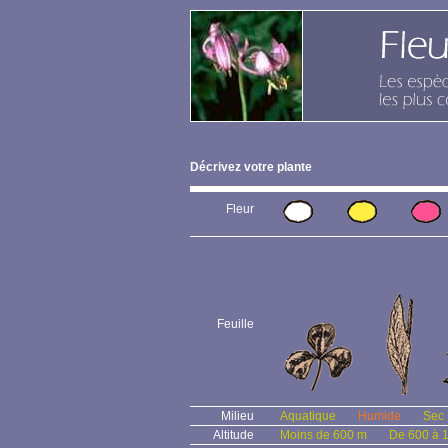
Décrivez votre plante
Fleur
Feuille
Milieu
Aquatique
Humide
Sec
Altitude
Moins de 600 m
De 600 à 