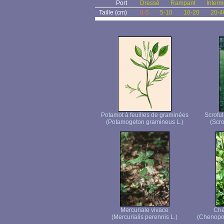
Port
Dressé
Rampant
Interm
Taille (cm)
0-5
5-10
10-20
20-4
Potamot à feuilles de graminées
Scroful
(Potamogeton gramineus L.)
(Scro
Mercuriale vivace
Ché
(Mercurialis perennis L.)
(Chenopod