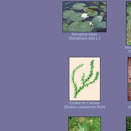
Nénuphar blanc
(Nymphaea alba L.)
Mas
(
Elodée du Canada
(Elodea canadensis Rich)
(A