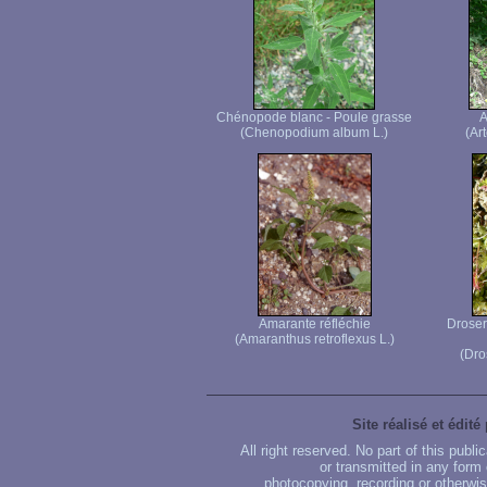
Chénopode blanc - Poule grasse
A
(Chenopodium album L.)
(Ar
Amarante réfléchie
Droser
(Amaranthus retroflexus L.)
(Dro
Site réalisé et édité
All right reserved. No part of this publ
or transmitted in any form
photocopying, recording or otherwise