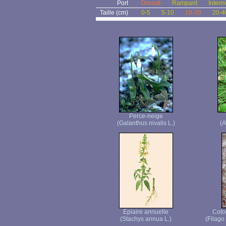
Port
Dressé
Rampant
Interm
Taille (cm)
0-5
5-10
10-20
20-4
Perce-neige
(Galanthus nivalis L.)
(A
Epiaire annuelle
Coto
(Stachys annua L.)
(Filago