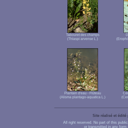
Tabouret des champs
D
(Thlaspi arvense L.)
(Erophi
Plantain d'eau - Flûteau
Cér
(Alisma plantago-aquatica L.)
(Cer
Site réalisé et édité
All right reserved. No part of this publ
or transmitted in any form