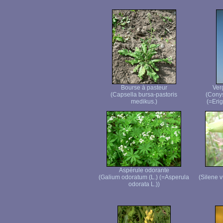
Bourse à pasteur
Ver
(Capsella bursa-pastoris
(Cony
medikus.)
(=Erig
Aspérule odorante
(Galium odoratum (L.) (=Asperula
(Silene 
odorata L.))