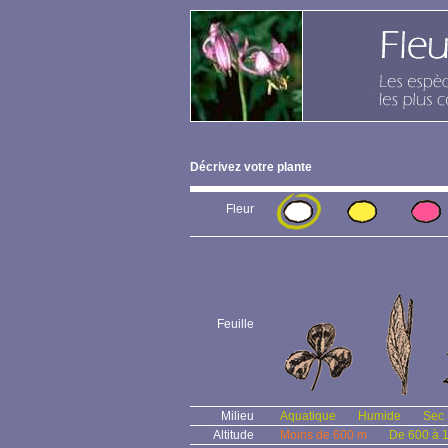
Décrivez votre plante
Fleur
Feuille
Milieu
Aquatique
Humide
Sec
Altitude
Moins de 600 m
De 600 à 