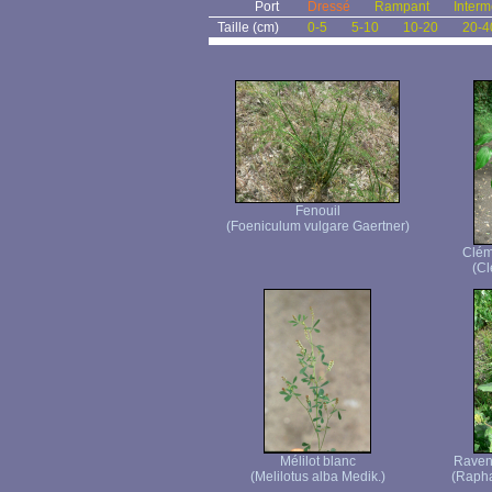
Port
Dressé
Rampant
Interm
Taille (cm)
0-5
5-10
10-20
20-4
Fenouil
(Foeniculum vulgare Gaertner)
Clém
(Cl
Mélilot blanc
Raven
(Melilotus alba Medik.)
(Rapha