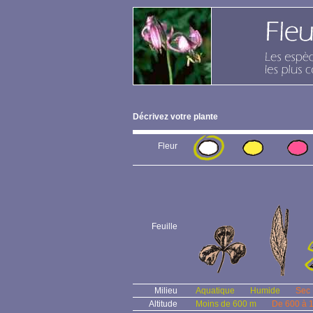
Décrivez votre plante
Fleur
Feuille
Milieu
Aquatique
Humide
Sec
Altitude
Moins de 600 m
De 600 à 