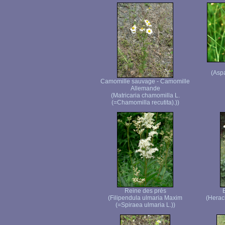
(Aspa
Camomille sauvage - Camomille
Allemande
(Matricaria chamomilla L.
(=Chamomilla recutita).))
Reine des prés
(Filipendula ulmaria Maxim
(Herac
(=Spiraea ulmaria L.))