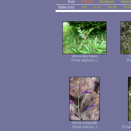
Port
Dressé
Rampant
Interm
Taille (cm)
0-5
5-10
10-20
20-4
Vesce des haies
(Vicia sepium L.)
(Pa
Vesce craquette
C
(Vicia cracca L.)
(Cirsi