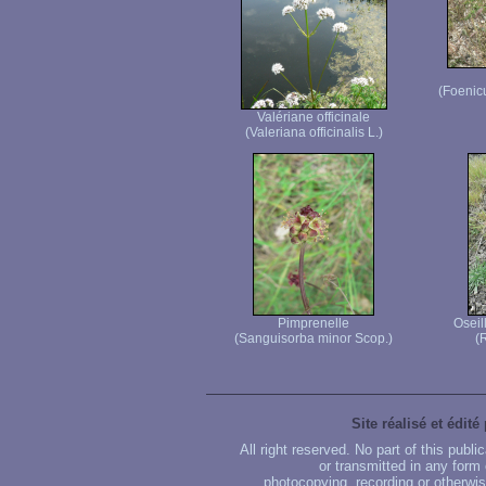
(Foenic
Valériane officinale
(Valeriana officinalis L.)
Pimprenelle
Oseil
(Sanguisorba minor Scop.)
(
Site réalisé et édité
All right reserved. No part of this publ
or transmitted in any form
photocopying, recording or otherwise