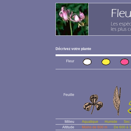
Décrivez votre plante
Fleur
Feuille
Milieu
Aquatique
Humide
Sec
Altitude
Moins de 600 m
De 600 à 