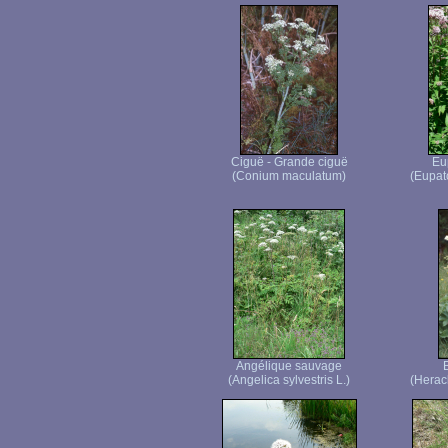
Ciguë - Grande ciguë
Eu
(Conium maculatum)
(Eupat
Angélique sauvage
(Angelica sylvestris L.)
(Herac